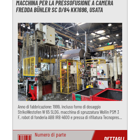
MACCHINA PER LA PRESSOFUSIONE A CAMERA
FREDDA BÜHLER SC D/84 KK1696, USATA
Anno di fabbricazione: 1999, incluso forno di dosaggio
StrikoWestofen W 65 SLDG, macchina di spruzzatura Wollin PSM 3
F, robot di fonderia ABB IRB 4600 e pressa di rifilatura Tecnopres
KPZ 30, per la pressofusione di alluminio.
Numero di parte
DETTAGLI