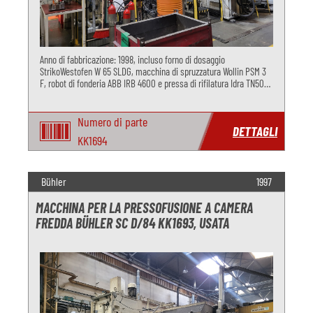
Anno di fabbricazione: 1998, incluso forno di dosaggio
StrikoWestofen W 65 SLDG, macchina di spruzzatura Wollin PSM 3
F, robot di fonderia ABB IRB 4600 e pressa di rifilatura Idra TN50
per la pressofusione di alluminio.
Numero di parte
DETTAGLI
KK1694
Bühler
1997
MACCHINA PER LA PRESSOFUSIONE A CAMERA
FREDDA BÜHLER SC D/84 KK1693, USATA