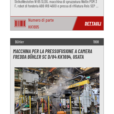
StrikoWestofen W 65 SLDG, macchina di spruzzatura Wollin PSM 3
F, robot di fonderia ABB IRB 4600 e pressa di rifilatura Reis SEP 9-
30 per la pressofusione di alluminio.
Numero di parte
DETTAGLI
KK1695
Bühler
1998
MACCHINA PER LA PRESSOFUSIONE A CAMERA
FREDDA BÜHLER SC D/84 KK1694, USATA