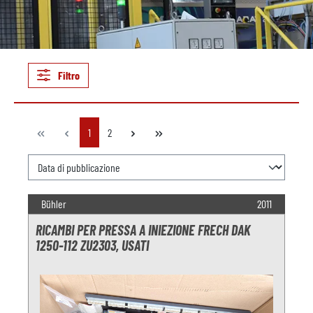
Filtro
Pagina
Pagina
1
2
Bühler
2011
RICAMBI PER PRESSA A INIEZIONE FRECH DAK
1250-112 ZU2303, USATI