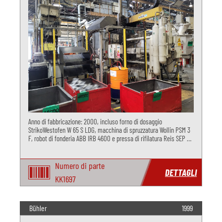
Anno di fabbricazione: 2000, incluso forno di dosaggio
StrikoWestofen W 65 S LDG, macchina di spruzzatura Wollin PSM 3
F, robot di fonderia ABB IRB 4600 e pressa di rifilatura Reis SEP 9-
30, per la pressofusione di alluminio.
Numero di parte
DETTAGLI
KK1697
Bühler
1999