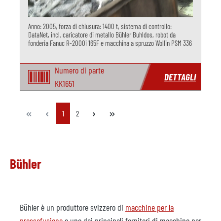
Anno: 2005, forza di chiusura: 1400 t, sistema di controllo:
DataNet, incl. caricatore di metallo Bühler Buhldos, robot da
fonderia Fanuc R-2000i 165F e macchina a spruzzo Wollin PSM 336
Numero di parte
DETTAGLI
KK1651
Pagina
Pagina
1
2
Bühler
Bühler è un produttore svizzero di
macchine per la
pressofusione
e uno dei principali fornitori di macchine per