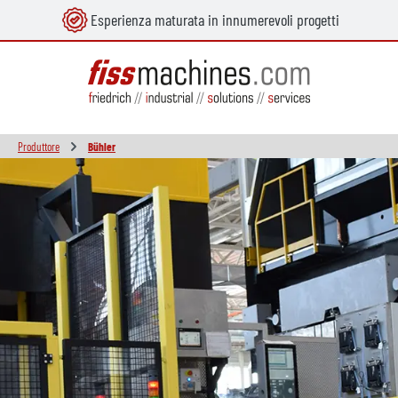
Esperienza maturata in innumerevoli progetti
nuto principale
Produttore
Bühler