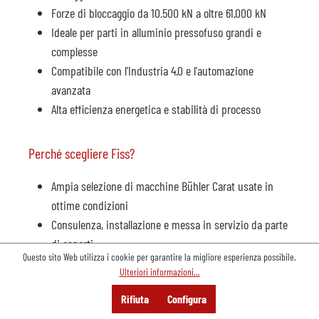
Forze di bloccaggio da 10.500 kN a oltre 61.000 kN
Ideale per parti in alluminio pressofuso grandi e
complesse
Compatibile con l'Industria 4.0 e l'automazione
avanzata
Alta efficienza energetica e stabilità di processo
Perché scegliere Fiss?
Ampia selezione di macchine Bühler Carat usate in
ottime condizioni
Consulenza, installazione e messa in servizio da parte
di esperti
Questo sito Web utilizza i cookie per garantire la migliore esperienza possibile.
Soluzioni full-service: retrofitting, ricambi e
Ulteriori informazioni...
manutenzione
Menu
Cerca
Consulenza
Rifiuta
Configura
Un partner affidabile con decenni di esperienza nella
Offerta