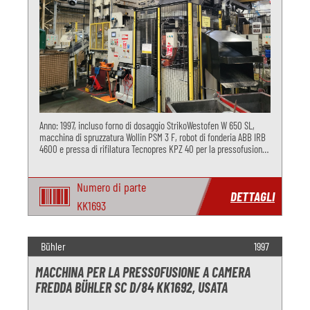
Anno: 1997, incluso forno di dosaggio StrikoWestofen W 650 SL,
macchina di spruzzatura Wollin PSM 3 F, robot di fonderia ABB IRB
4600 e pressa di rifilatura Tecnopres KPZ 40 per la pressofusione
di alluminio.
Numero di parte
DETTAGLI
KK1693
Bühler
1997
MACCHINA PER LA PRESSOFUSIONE A CAMERA
FREDDA BÜHLER SC D/84 KK1692, USATA