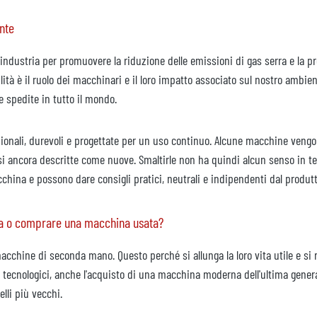
ente
l'industria per promuovere la riduzione delle emissioni di gas serra e la 
lità è il ruolo dei macchinari e il loro impatto associato sul nostro ambi
spedite in tutto il mondo.
ionali, durevoli e progettate per un uso continuo. Alcune macchine vengo
uasi ancora descritte come nuove. Smaltirle non ha quindi alcun senso in t
hina e possono dare consigli pratici, neutrali e indipendenti dal produtt
ova o comprare una macchina usata?
cchine di seconda mano. Questo perché si allunga la loro vita utile e si ri
i tecnologici, anche l'acquisto di una macchina moderna dell'ultima gener
lli più vecchi.