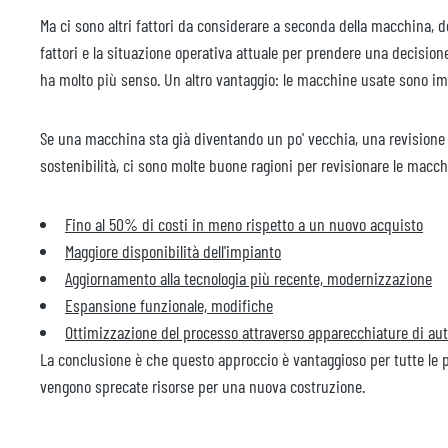
Ma ci sono altri fattori da considerare a seconda della macchina, del
fattori e la situazione operativa attuale per prendere una decision
ha molto più senso. Un altro vantaggio: le macchine usate sono i
Se una macchina sta già diventando un po' vecchia, una revisione d
sostenibilità, ci sono molte buone ragioni per revisionare le macc
Fino al 50% di costi in meno rispetto a un nuovo acquisto
Maggiore disponibilità dell'impianto
Aggiornamento alla tecnologia più recente, modernizzazione
Espansione funzionale, modifiche
Ottimizzazione del processo attraverso apparecchiature di a
La conclusione è che questo approccio è vantaggioso per tutte le p
vengono sprecate risorse per una nuova costruzione.