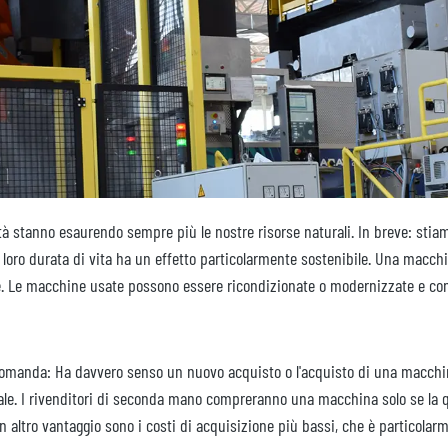
à stanno esaurendo sempre più le nostre risorse naturali. In breve: sti
a loro durata di vita ha un effetto particolarmente sostenibile. Una macc
e. Le macchine usate possono essere ricondizionate o modernizzate e con
omanda: Ha davvero senso un nuovo acquisto o l'acquisto di una macchin
le. I rivenditori di seconda mano compreranno una macchina solo se la q
Un altro vantaggio sono i costi di acquisizione più bassi, che è particola