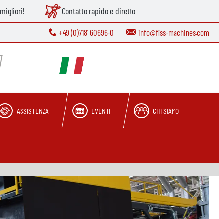
migliori!
Contatto rapido e diretto
+49 (0)7181 60696-0
info@fiss-machines.com
ASSISTENZA
EVENTI
CHI SIAMO