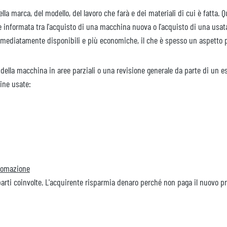
la marca, del modello, del lavoro che farà e dei materiali di cui è fatta. Qu
e informata tra l'acquisto di una macchina nuova o l'acquisto di una usata
mmediatamente disponibili e più economiche, il che è spesso un aspetto 
ella macchina in aree parziali o una revisione generale da parte di un e
hine usate:
utomazione
arti coinvolte. L'acquirente risparmia denaro perché non paga il nuovo pr