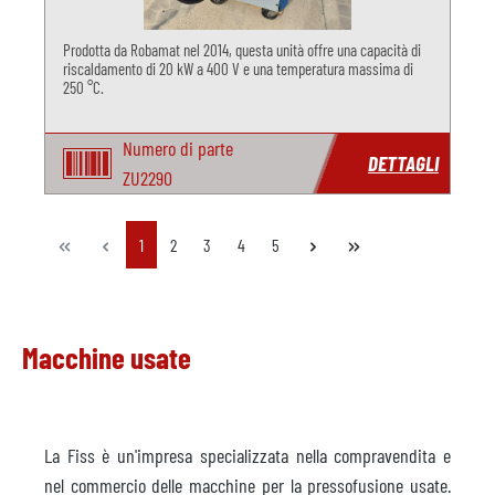
Prodotta da Robamat nel 2014, questa unità offre una capacità di
riscaldamento di 20 kW a 400 V e una temperatura massima di
250 °C.
Numero di parte
DETTAGLI
ZU2290
Pagina
Pagina
Pagina
Pagina
Pagina
1
2
3
4
5
Macchine usate
La Fiss è un'impresa specializzata nella compravendita e
nel commercio delle macchine per la pressofusione usate.