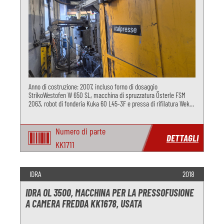
Anno di costruzione: 2007, incluso forno di dosaggio
StrikoWestofen W 650 SL, macchina di spruzzatura Österle FSM
2063, robot di fonderia Kuka 60 L45-3F e pressa di rifilatura Weko
C35
Numero di parte
DETTAGLI
KK1711
IDRA
2018
IDRA OL 3500, MACCHINA PER LA PRESSOFUSIONE
A CAMERA FREDDA KK1678, USATA