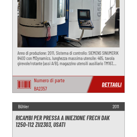
Anno di produzione: 2011, Sistema di controllo: SIEMENS SINUMERIK
840D con MDynamics, lunghezza massima utensile: 465, tavola
girevole/rotante (assi A/B), magazzino utensili ausiliario TM167,
cambio pallet automatico a 2 posizioni 630 x 630 mm con schema
Numero di parte
DETTAGLI
BA2357
Bühler
2011
RICAMBI PER PRESSA A INIEZIONE FRECH DAK
1250-112 ZU2303, USATI