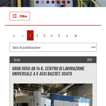
Filtro
Pagina
Pagina
Pagina
Pagina
Pagina
1
2
3
4
5
Grob
2011
GROB G550 AB 14 K, CENTRO DI LAVORAZIONE
UNIVERSALE A 5 ASSI BA2357, USATO