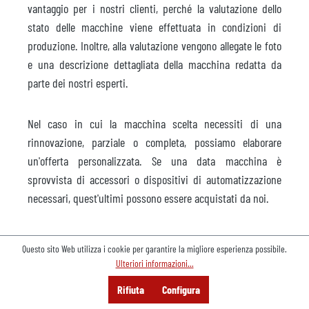
vantaggio per i nostri clienti, perché la valutazione dello
stato delle macchine viene effettuata in condizioni di
produzione. Inoltre, alla valutazione vengono allegate le foto
e una descrizione dettagliata della macchina redatta da
parte dei nostri esperti.
Nel caso in cui la macchina scelta necessiti di una
rinnovazione, parziale o completa, possiamo elaborare
un'offerta personalizzata. Se una data macchina è
sprovvista di accessori o dispositivi di automatizzazione
necessari, quest'ultimi possono essere acquistati da noi.
Offriamo il servizio completo che comprende, ad esempio,
Questo sito Web utilizza i cookie per garantire la migliore esperienza possibile.
anche lo smontaggio dell'impianto e la consegna dello
Ulteriori informazioni...
stesso allo stabilimento del cliente già pronto per l'utilizzo.
Menu
Cerca
Consulenza
Rifiuta
Configura
Offerta