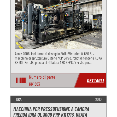
Anno: 2008, incl. forno di dosaggio StrikoWestofen W 650 SL,
macchina di spruzzatura Österle ACP Servo, robot di fonderia KUKA
KR 60 L45 -3F, pressa di rifilatura ABK SEP12/7-4-35, per
pressofusione di alluminio
Numero di parte
DETTAGLI
KK1663
IDRA
2010
MACCHINA PER PRESSOFUSIONE A CAMERA
FREDDA IDRA OL 3000 PRP KK1713, USATA