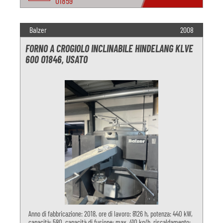
O1859
Balzer
2008
FORNO A CROGIOLO INCLINABILE HINDELANG KLVE
600 O1846, USATO
Anno di fabbricazione: 2018, ore di lavoro: 8126 h, potenza: 440 kW,
capacità: 580, capacità di fusione: max. 410 kg/h, riscaldamento: