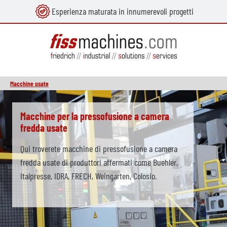
Esperienza maturata in innumerevoli progetti
nuto principale
Macchine usate
Skip slider
Macchine per la pressofusione a bassa
pressione usate
da produttori affermati come Kurtz, CPC, GIMA, LPM e
Borli. Alcune delle macchine di colata a bassa
pressione con stampo a gravità sono già
completamente automatizzate con attrezzature di
rimozione della colata e forni di colata a bassa
pressione.