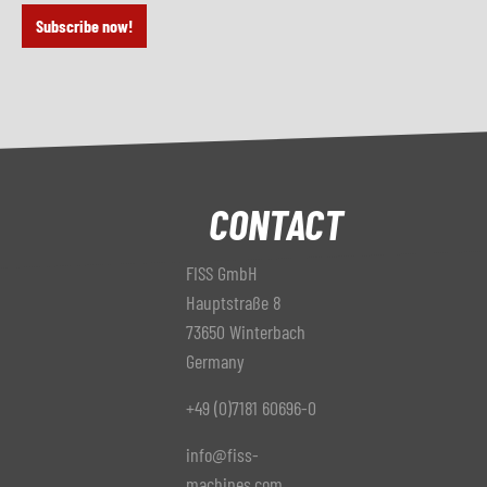
Subscribe now!
CONTACT
FISS GmbH
Hauptstraße 8
73650 Winterbach
Germany
+49 (0)7181 60696-0
info@fiss-
machines.com