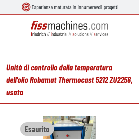
Esperienza maturata in innumerevoli progetti
nuto principale
Unità di controllo della temperatura
dell'olio Robamat Thermocast 5212 ZU2258,
usata
Salta la galleria di immagini
Esaurito