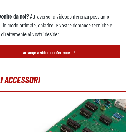
venire da noi?
Attraverso la videoconferenza possiamo
vi in modo ottimale, chiarire le vostre domande tecniche e
direttamente ai vostri desideri.
›
arrange a video conference
I ACCESSORI
leria dei prodotti