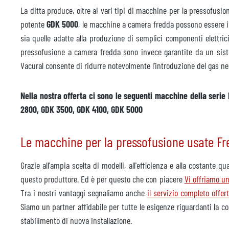
La ditta produce, oltre ai vari tipi di macchine per la pressofusi
potente
GDK 5000
, le macchine a camera fredda possono essere im
sia quelle adatte alla produzione di semplici componenti elettrici
pressofusione a camera fredda sono invece garantite da un si
Vacural consente di ridurre notevolmente l'introduzione del gas nel
Nella nostra offerta ci sono le seguenti macchine della ser
2800, GDK 3500, GDK 4100, GDK 5000
Le macchine per la pressofusione usate Frec
Grazie all'ampia scelta di modelli, all'efficienza e alla costante
questo produttore. Ed è per questo che con piacere
Vi offriamo u
Tra i nostri vantaggi segnaliamo anche
il servizio completo offer
Siamo un partner affidabile per tutte le esigenze riguardanti la c
stabilimento di nuova installazione.