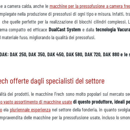
one a camera calda, anche le
macchine per la pressofusione a camera fre
piegate nella produzione di pressofusi di ogni tipo e misura. Infatti, tr
 che quelle perfette per la realizzazione di blocchi cilindri complessi.
stema compatto ed efficace
DualCast System
e dalla
tecnologia Vacura
 materiale fuso, migliorando la qualità dei pressofusi.
ie DAK: DAK 250, DAK 350, DAK 450, DAK 580, DAK 720, DAK 880 e l
h offerte dagli specialisti del settore
 qualità dei prodotti, le macchine Frech sono molto popolari sul mercato 
no vasto assortimento di macchine usate
di questo produttore, ideali pe
to
ela
pluriennale esperienza
nel settore della fonderia, in quanto svolg
ompravendita delle macchine per la pressofusione usate, incluso lo smontag