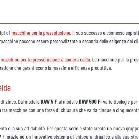
tipi di
macchine per la pressofusione
. Il suo successo è connesso soprattu
le macchine possono essere personalizzate a seconda delle esigenze del cl
e
macchine per la pressofusione a camera calda
. Le macchine per la pres
atiche che garantiscono la massima efficienza produttiva.
alda
e di zinco. Dal modello
DAW 5 F
al modello
DAW 500 F:
varie tipologie per 
liere tra macchine con una forza di chiusura che va da cinque a cinquecent
nto e la sua affidabilità. Per questa serie è stato creato un nuovo grup
AW-F, grazie ad un innovativo sistema di chiusura idraulico e alla sua st