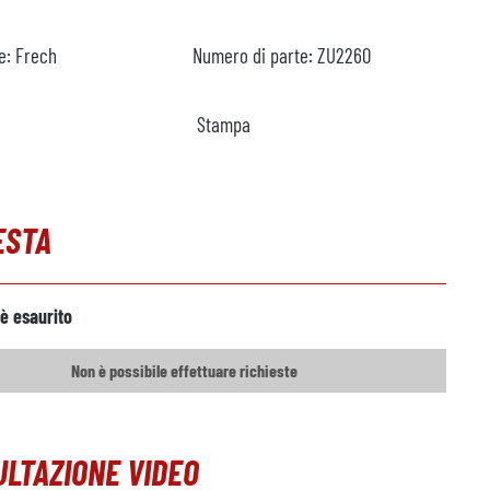
e:
Frech
Numero di parte:
ZU2260
Stampa
ESTA
 è esaurito
Non è possibile effettuare richieste
LTAZIONE VIDEO