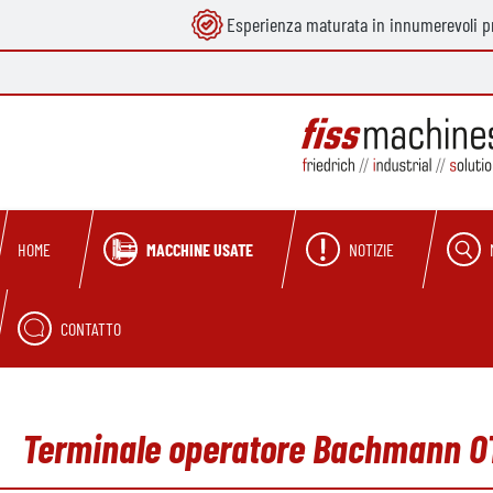
Esperienza maturata in innumerevoli pr
ricerca
Passa alla navigazione principale
MACCHINE USATE
NOTIZIE
HOME
CONTATTO
Terminale operatore Bachmann OT1