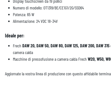
Display touchscreen da 19 pollici
Numero di modello: OT1319/BE/CE1G1/2G/SSD64
Potenza: 65 W
Alimentazione: 24 VDC 18-34V
Ideale per:
PPW 3000 DISPO
VELOCITÀ PER L
Frech
DAW 20, DAW 50, DAW 80, DAW 125, DAW 200, DAW 315
camera calda
Macchine di pressofusione a camera calda Frech
W20, W50, W8
Aggiornate la vostra linea di produzione con questo affidabile termin