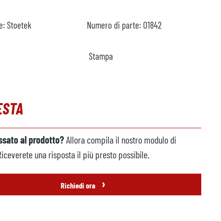
e:
Stoetek
Numero di parte:
O1842
Stampa
ESTA
essato al prodotto?
Allora compila il nostro modulo di
Riceverete una risposta il più presto possibile.
›
Richiedi ora