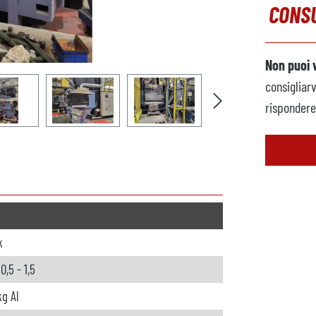
CONSU
Non puoi 
consigliar
rispondere 
k
,5 - 1,5
kg Al