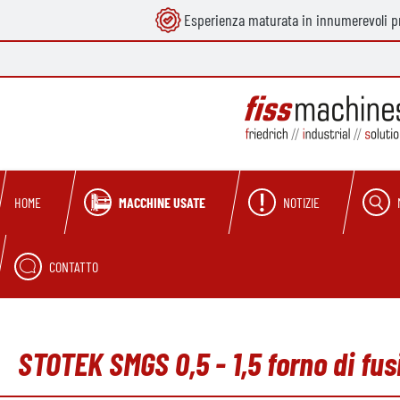
Esperienza maturata in innumerevoli pr
ricerca
Passa alla navigazione principale
MACCHINE USATE
NOTIZIE
HOME
CONTATTO
STOTEK SMGS 0,5 - 1,5 forno di f