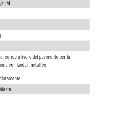
g/h Al
g
di carico a livello del pavimento per la
ione con laoder metallico
diatamente
chiesta