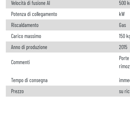
Velocità di fusione Al
500 k
Potenza di collegamento
kW
Riscaldamento
Gas
Carico massimo
150 k
Anno di produzione
2015
Porte 
Commenti
rimoz
Tempo di consegna
imme
Prezzo
su ri