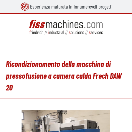
Esperienza maturata in innumerevoli progetti
nuto principale
Ricondizionamento della macchina di
pressofusione a camera calda Frech DAW
20
Salta la galleria di immagini