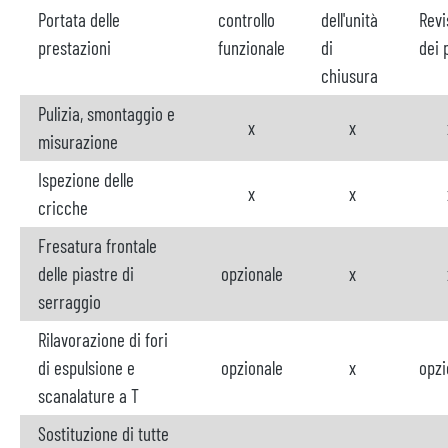
Portata delle
controllo
dell'unità
Revi
prestazioni
funzionale
di
dei 
chiusura
Pulizia, smontaggio e
x
x
misurazione
Ispezione delle
x
x
cricche
Fresatura frontale
delle piastre di
opzionale
x
serraggio
Rilavorazione di fori
di espulsione e
opzionale
x
opzi
scanalature a T
Sostituzione di tutte