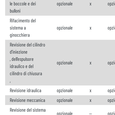
le boccole e dei
opzionale
x
opzi
bulloni
Rifacimento del
sistema a
opzionale
x
opzi
ginocchiera
Revisione del cilindro
d'iniezione
, dell'espulsore
opzionale
x
opzi
idraulico e del
cilindro di chiusura
,
Revisione idraulica
opzionale
x
opzi
Revisione meccanica
opzionale
x
opzi
Revisione del sistema
opzionale
--
opzi