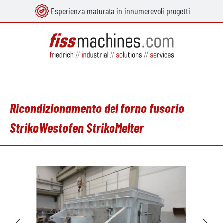
Esperienza maturata in innumerevoli progetti
nuto principale
Ricondizionamento del forno fusorio
StrikoWestofen StrikoMelter
Salta la galleria di immagini