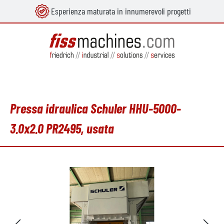
Esperienza maturata in innumerevoli progetti
nuto principale
Pressa idraulica Schuler HHU-5000-
3.0x2.0 PR2495, usata
Salta la galleria di immagini