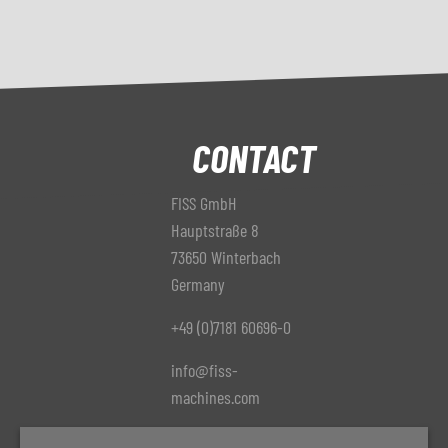
CONTACT
FISS GmbH
Hauptstraße 8
73650 Winterbach
Germany
+49 (0)7181 60696-0
info@fiss-
machines.com