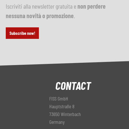
Iscriviti alla newsletter gratuita e
non perdere
nessuna novità o promozione
.
Subscribe now!
CONTACT
FISS GmbH
Hauptstraße 8
73650 Winterbach
Germany