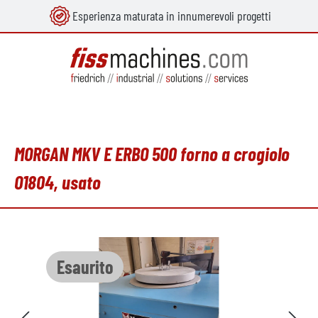
Esperienza maturata in innumerevoli progetti
nuto principale
MORGAN MKV E ERBO 500 forno a crogiolo
O1804, usato
Salta la galleria di immagini
Esaurito