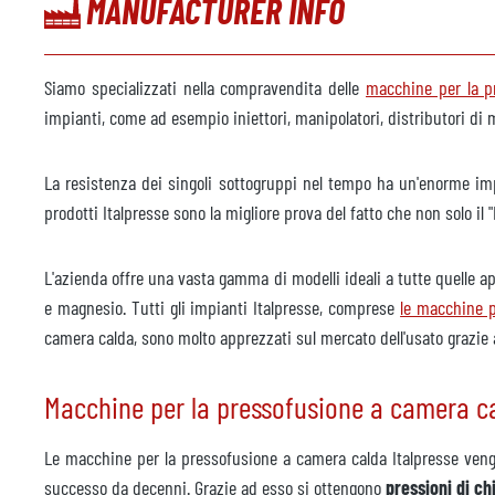
MANUFACTURER INFO
Anno
2007
Macchina a spruzzo
dispo
Siamo specializzati nella compravendita delle
macchine per la p
Produttore
impianti, come ad esempio iniettori, manipolatori, distributori di 
Ache
Modello
DAG 1
La resistenza dei singoli sottogruppi nel tempo ha un'enorme imp
Anno
2007
prodotti Italpresse sono la migliore prova del fatto che non solo i
Robot da fonderia
dispo
L'azienda offre una vasta gamma di modelli ideali a tutte quelle a
Produttore
ABB
e magnesio. Tutti gli impianti Italpresse, comprese
le macchine p
camera calda, sono molto apprezzati sul mercato dell'usato grazie a
Modello
IRB 6
Anno
2007
Macchine per la pressofusione a camera c
Pressa di rifilatura
non d
Le macchine per la pressofusione a camera calda Italpresse veng
Produttore
successo da decenni. Grazie ad esso si ottengono
pressioni di ch