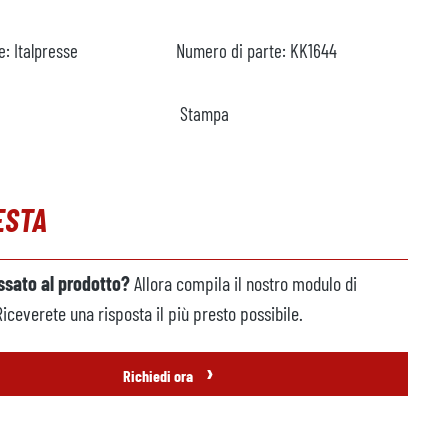
e:
Italpresse
Numero di parte:
KK1644
Stampa
ESTA
essato al prodotto?
Allora compila il nostro modulo di
Riceverete una risposta il più presto possibile.
›
Richiedi ora