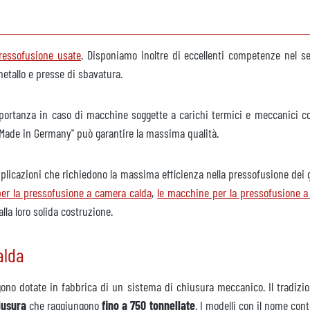
nibile
ressofusione usate
. Disponiamo inoltre di eccellenti competenze nel se
metallo e presse di sbavatura.
son
000 FCT
ortanza in caso di macchine soggette a carichi termici e meccanici cost
l "Made in Germany" può garantire la massima qualità.
nibile
pplicazioni che richiedono la massima efficienza nella pressofusione dei 
er la pressofusione a camera calda
,
le macchine per la pressofusione 
lla loro solida costruzione.
600 IRC5
alda
isponibile
ono dotate in fabbrica di un sistema di chiusura meccanico. Il tradizio
iusura
che raggiungono
fino a 750 tonnellate
. I modelli con il nome con