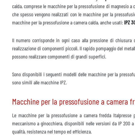
Modello
calda, comprese le macchine per la pressofusione di magnesio a cam
che spesso vengono realizzati con le macchine per la pressofusion
Anno
macchine per la pressofusione a camera calda, anche usati:
IPZ 3
Accessori
Il numero corrisponde in ogni caso alla pressione di chiusura
Unità di controllo della temperatura
non d
realizzazione di componenti piccoli. Il rapido pompaggio del metallo
Produttore
possono realizzare componenti di grandi superfici.
Modello
Sono disponibili i seguenti modelli delle macchine per la presso
Anno
sono simili alle macchine IPZ.
Tempo di consegna
imme
Macchine per la pressofusione a camera f
Prezzo
su ri
Le macchine per la pressofusione a camera fredda Italpresse
meccanismo a ginocchiera, disponibili nelle versioni da IP 200 a 
qualità, resistenza nel tempo ed efficienza.