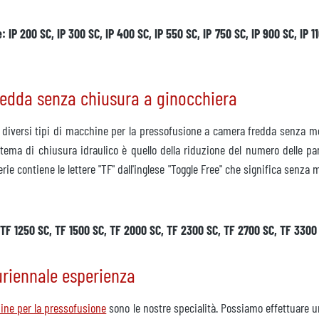
IP 200 SC, IP 300 SC, IP 400 SC, IP 550 SC, IP 750 SC, IP 900 SC, IP 110
redda senza chiusura a ginocchiera
he diversi tipi di macchine per la pressofusione a camera fredda senza me
ema di chiusura idraulico è quello della riduzione del numero delle part
e contiene le lettere "TF" dall'inglese "Toggle Free" che significa senza
C, TF 1250 SC, TF 1500 SC, TF 2000 SC, TF 2300 SC, TF 2700 SC, TF 330
uriennale esperienza
hine per la pressofusione
sono le nostre specialità. Possiamo effettuare u