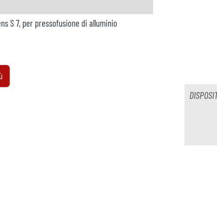
ns S 7, per pressofusione di alluminio
isponibile
ù
DISPOSI
nibile
resse