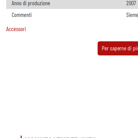
Anno di produzione
2007
Commenti
Sieme
Accessori
Forno
non d
Per saperne di pi
Produttore
Modello
Anno
Riscaldamento
Caricatore in metallo
dispo
Produttore
Italp
Modello
CAM 3