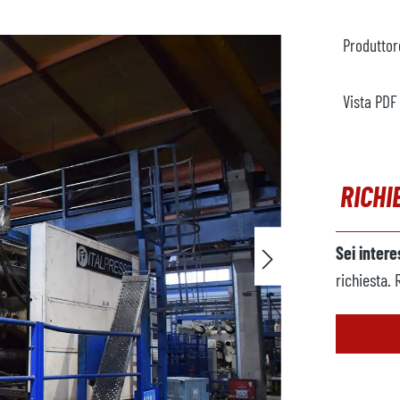
Produttor
Vista PDF
RICHI
Sei inter
richiesta. 