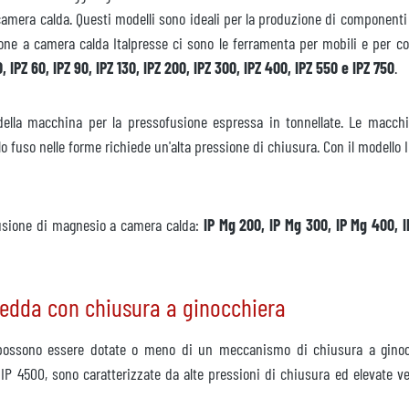
era calda. Questi modelli sono ideali per la produzione di componenti co
e a camera calda Italpresse ci sono le ferramenta per mobili e per cost
0, IPZ 60, IPZ 90, IPZ 130, IPZ 200, IPZ 300, IPZ 400, IPZ 550 e IPZ 750
.
 della macchina per la pressofusione espressa in tonnellate. Le macc
isponibile
 fuso nelle forme richiede un'alta pressione di chiusura. Con il modello I
fusione di magnesio a camera calda:
IP Mg 200, IP Mg 300, IP Mg 400, 
diatamente
redda con chiusura a ginocchiera
chiesta
 possono essere dotate o meno di un meccanismo di chiusura a ginoc
IP 4500, sono caratterizzate da alte pressioni di chiusura ed elevate ve