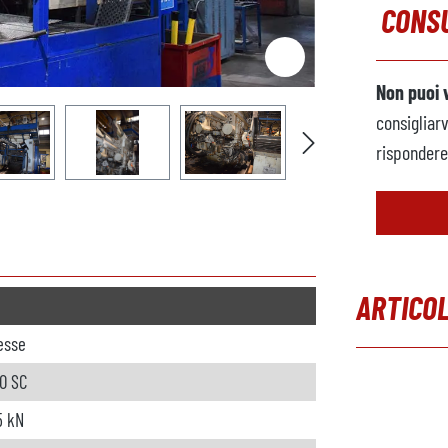
CONSU
Non puoi 
consigliar
rispondere 
ARTICOL
resse
Salta la gal
50 SC
5 kN