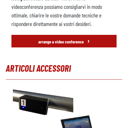
Produttore
Fanuc
videoconferenza possiamo consigliarvi in modo
Modello
M-710iC/50
ottimale, chiarire le vostre domande tecniche e
rispondere direttamente ai vostri desideri.
Sistema di controllo
Anno
2008
›
arrange a video conference
Unità di
non disponibile
riscaldamento/raffreddamento
ARTICOLI ACCESSORI
Produttore
Modello
Salta la galleria dei prodotti
Anno
Pressa di rifinitura
non disponibile
Produttore
Modello