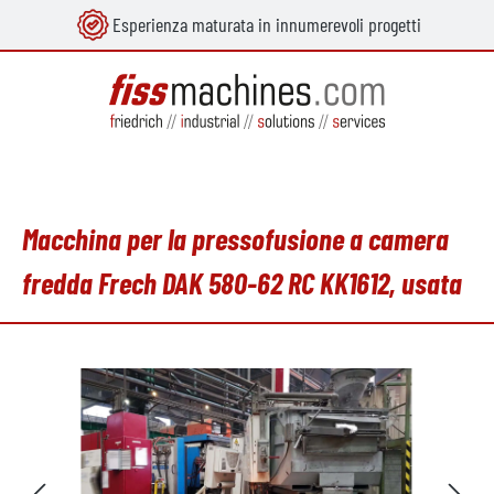
Esperienza maturata in innumerevoli progetti
nuto principale
Macchina per la pressofusione a camera
fredda Frech DAK 580-62 RC KK1612, usata
Salta la galleria di immagini