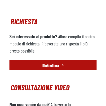
Riscaldamento
Commenti
RICHIESTA
Caricatore in metallo
non disponibile
Produttore
Sei interessato al prodotto?
Allora compila il nostro
Modello
modulo di richiesta. Riceverete una risposta il più
Anno
presto possibile.
Macchina a spruzzo
disponibile
›
Richiedi ora
Produttore
GERLIEVA
Modello
GS1100/1200Z
CONSULTAZIONE VIDEO
Anno
2009
Robot da fonderia
disponibile
Non puoi venire da noi?
Attraverso la