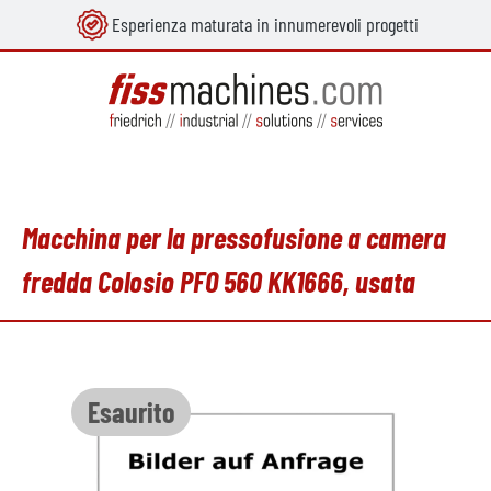
Esperienza maturata in innumerevoli progetti
nuto principale
Macchina per la pressofusione a camera
fredda Colosio PFO 560 KK1666, usata
Salta la galleria di immagini
Esaurito