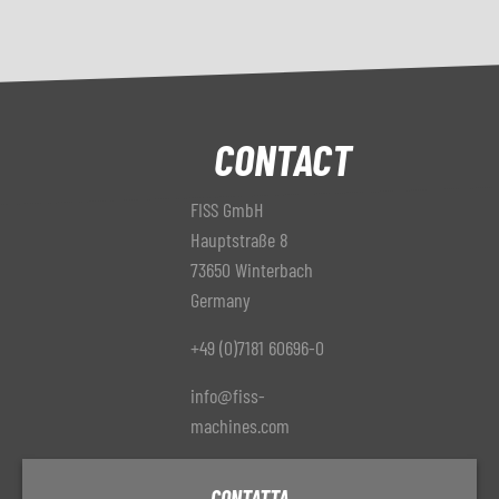
CONTACT
FISS GmbH
Hauptstraße 8
73650 Winterbach
Germany
+49 (0)7181 60696-0
info@fiss-
machines.com
CONTATTA