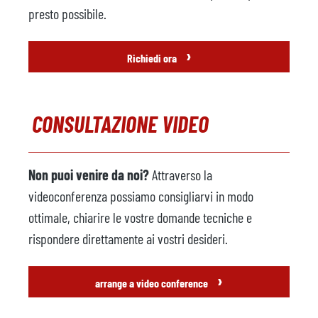
Anno
2019
presto possibile.
Robot da fonderia
disponibile
›
Richiedi ora
Produttore
ABB
Modello
IRB 4600
CONSULTAZIONE VIDEO
Anno
2011
Pressa di rifilatura
disponibile
Non puoi venire da noi?
Attraverso la
Produttore
Tecnopres
videoconferenza possiamo consigliarvi in modo
Modello
KPZ 30
ottimale, chiarire le vostre domande tecniche e
rispondere direttamente ai vostri desideri.
Anno
2011
Accessori
›
arrange a video conference
Unità di controllo della
non disponibile