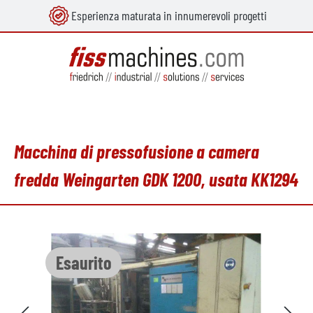
Esperienza maturata in innumerevoli progetti
nuto principale
Macchina di pressofusione a camera
fredda Weingarten GDK 1200, usata KK1294
Salta la galleria di immagini
Esaurito