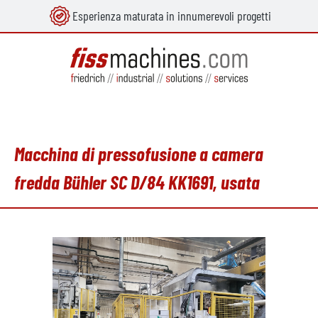
Esperienza maturata in innumerevoli progetti
nuto principale
Macchina di pressofusione a camera
fredda Bühler SC D/84 KK1691, usata
Salta la galleria di immagini