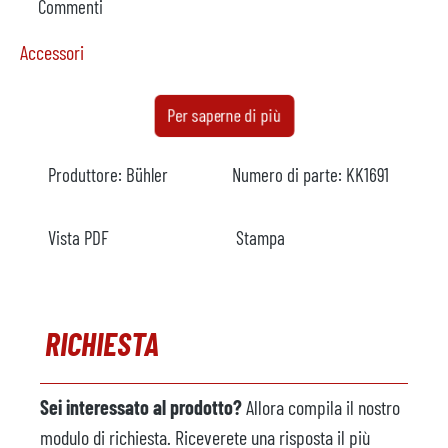
Commenti
Accessori
Forno
disponibile
Per saperne di più
Produttore
StrikoWestofen
Produttore:
Bühler
Numero di parte:
KK1691
Modello
W 65 SLDG
Anno
1997
Vista PDF
Stampa
Riscaldamento
elettrico
Commenti
RICHIESTA
Macchina a spruzzo
disponibile
Produttore
Wollin
Sei interessato al prodotto?
Allora compila il nostro
Modello
PSM 3 F
modulo di richiesta. Riceverete una risposta il più