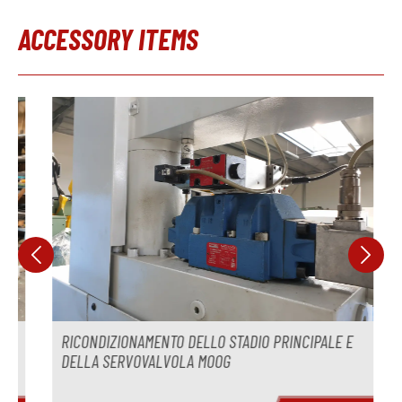
temperatura
ACCESSORY ITEMS
Produttore
Modello
Salta la galleria dei prodotti
Anno
Tempo di consegna
Giugno 2026
Prezzo
su richiesta
RICONDIZIONAMENTO DELLO STADIO PRINCIPALE E
DELLA SERVOVALVOLA MOOG