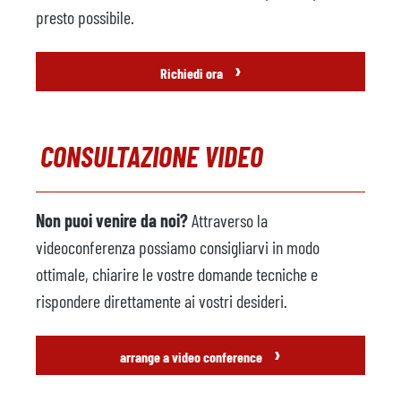
Anno
2012
presto possibile.
Robot da fonderia
non disponibile
›
Richiedi ora
Produttore
Modello
CONSULTAZIONE VIDEO
Anno
Pressa per rifilatura
disponibile
Non puoi venire da noi?
Attraverso la
Produttore
Tecnopres
videoconferenza possiamo consigliarvi in modo
Modello
KPZ 40
ottimale, chiarire le vostre domande tecniche e
rispondere direttamente ai vostri desideri.
Anno
1999
Accessori
›
arrange a video conference
Unità di controllo della
non disponibile