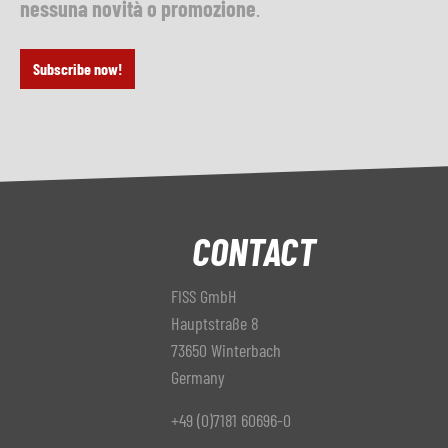
nessuna novità o promozione
.
Subscribe now!
CONTACT
FISS GmbH
Hauptstraße 8
73650 Winterbach
Germany
+49 (0)7181 60696-0