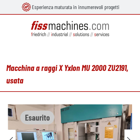
Esperienza maturata in innumerevoli progetti
nuto principale
Macchina a raggi X Yxlon MU 2000 ZU2191,
usata
Salta la galleria di immagini
Esaurito