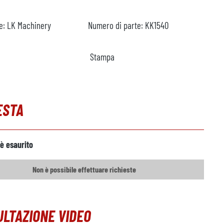
e:
LK Machinery
Numero di parte:
KK1540
Stampa
ESTA
 è esaurito
Non è possibile effettuare richieste
LTAZIONE VIDEO