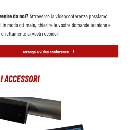
venire da noi?
Attraverso la videoconferenza possiamo
vi in modo ottimale, chiarire le vostre domande tecniche e
direttamente ai vostri desideri.
›
arrange a video conference
I ACCESSORI
leria dei prodotti