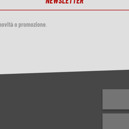
NEWSLETTER
novità o promozione
.
isponibile
isponibile