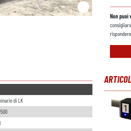
Non puoi 
consigliar
rispondere 
ARTICOL
Salta la gal
inario di LK
2500
t