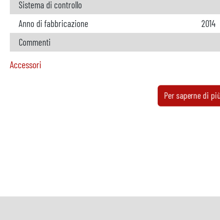
Sistema di controllo
Anno di fabbricazione
2014
Commenti
Accessori
Forno di dosaggio
non d
Per saperne di pi
Produttore
Modello
Anno
Riscaldamento
Commenti
Caricatore di metallo
dispo