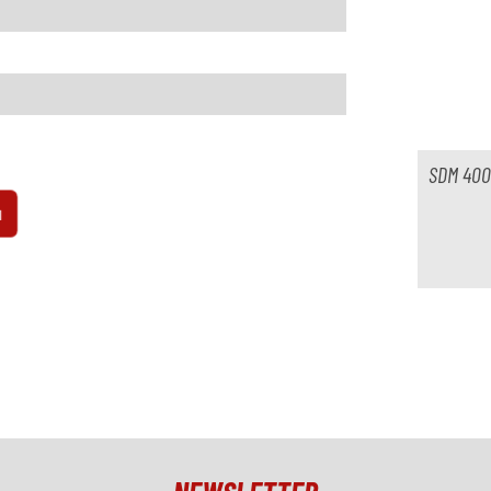
SDM 4000
isponibile
ù
nibile