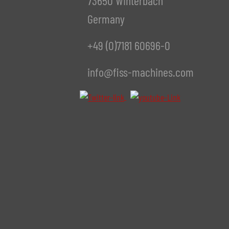
73650 Winterbach
Pressa per rifilare
non d
Germany
Produttore
+49 (0)7181 60696-0
Modello
Anno
info@fiss-machines.com
Accessori
Unità di controllo della temperatura
non d
Produttore
Modello
Anno
Tempi di consegna
imme
Prezzo
su ri