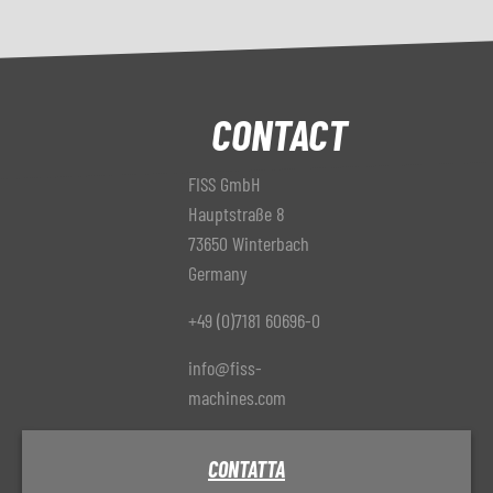
CONTACT
FISS GmbH
Hauptstraße 8
73650 Winterbach
Germany
+49 (0)7181 60696-0
info@fiss-
machines.com
CONTATTA