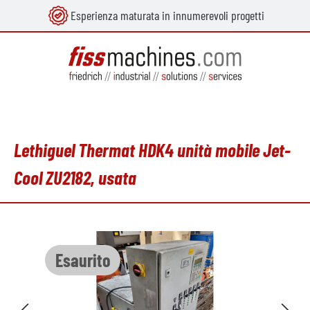
Esperienza maturata in innumerevoli progetti
nuto principale
Lethiguel Thermat HDK4 unità mobile Jet-
Cool ZU2182, usata
Salta la galleria di immagini
Esaurito