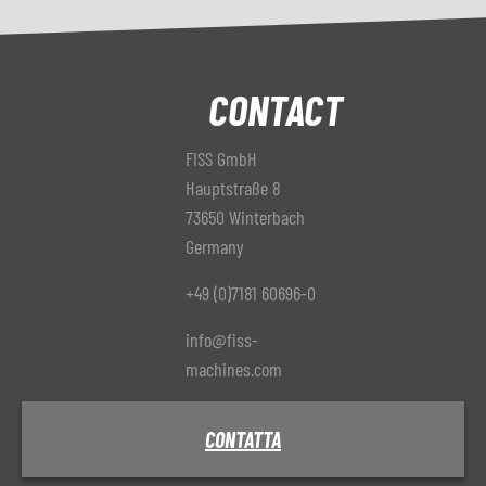
CONTACT
FISS GmbH
Hauptstraße 8
73650 Winterbach
Germany
+49 (0)7181 60696-0
info@fiss-
machines.com
CONTATTA