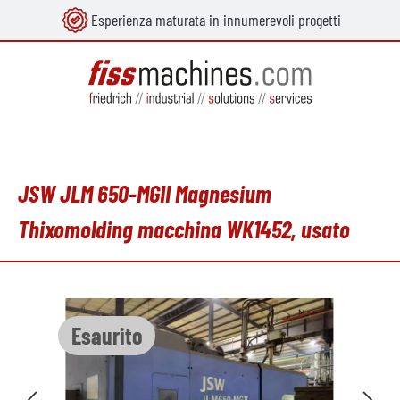
Esperienza maturata in innumerevoli progetti
nuto principale
JSW JLM 650-MGII Magnesium
Thixomolding macchina WK1452, usato
Salta la galleria di immagini
Esaurito