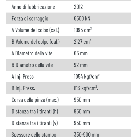
Anno di fabbricazione
2012
Forza di serraggio
6500 kN
A Volume del colpo (cal.)
1095 cm³
B Volume del colpo (cal.)
2127 cm³
A Diametro della vite
66 mm
B Diametro della vite
92 mm
A Inj. Press.
1054 kgf/cm²
B Inj. Press.
813 kgf/cm².
Corsa della pinza (max.)
950 mm
Distanza tra i tiranti (h)
950 mm
Distanza tra i tiranti (v)
950 mm
Spessore dello stampo
350-900 mm