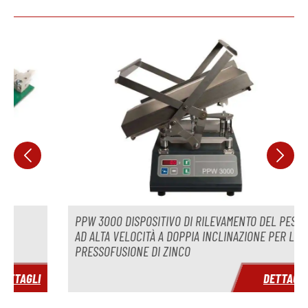
Salta la galleria dei prodotti
PPW 3000 DISPOSITIVO DI RILEVAMENTO DEL PESO
AD ALTA VELOCITÀ A DOPPIA INCLINAZIONE PER LA
PRESSOFUSIONE DI ZINCO
GLI
DETTAGLI