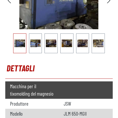
DETTAGLI
Macchina per il
tixomolding del magnesio
Produttore
JSW
Modello
JLM 650-MGII