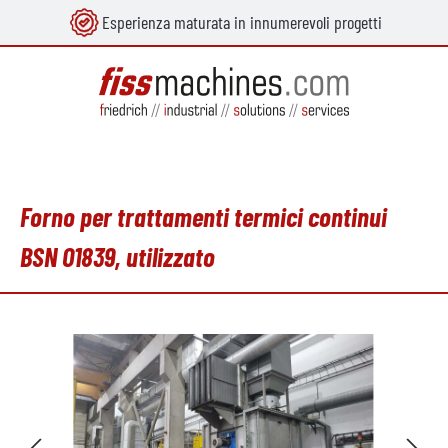
Esperienza maturata in innumerevoli progetti
nuto principale
Forno per trattamenti termici continui
BSN O1839, utilizzato
Salta la galleria di immagini