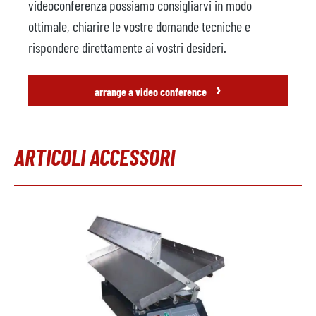
videoconferenza possiamo consigliarvi in modo
Modello
ottimale, chiarire le vostre domande tecniche e
rispondere direttamente ai vostri desideri.
Sistema di controllo
Anno
›
arrange a video conference
Pressa di taglio
non disponibile
Produttore
ARTICOLI ACCESSORI
Modello
Anno
Salta la galleria dei prodotti
Accessori
Nastro trasportatore
non disponibile
Produttore
Modello