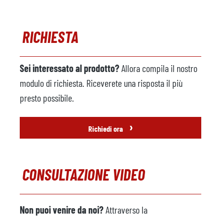
Commenti
RICHIESTA
Caricatore di metallo
non disponibile
Produttore
Sei interessato al prodotto?
Allora compila il nostro
Modello
modulo di richiesta. Riceverete una risposta il più
Anno
presto possibile.
Macchina a spruzzo
non disponibile
›
Richiedi ora
Produttore
Modello
CONSULTAZIONE VIDEO
Anno
Robot di fonderia
non disponibile
Non puoi venire da noi?
Attraverso la
Produttore