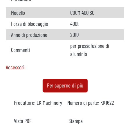
Modello
CDCM 400 SQ
Forza di bloccaggio
400t
Anno di produzione
2010
per pressofusione di
Commenti
alluminio
Accessori
Forno di dosaggio
non disponibile
Per saperne di più
Produttore
Produttore:
LK Machinery
Numero di parte:
KK1622
Modello
Anno
Vista PDF
Stampa
Riscaldamento
elettrico