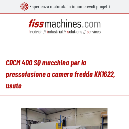
Esperienza maturata in innumerevoli progetti
nuto principale
CDCM 400 SQ macchina per la
pressofusione a camera fredda KK1622,
usato
Salta la galleria di immagini