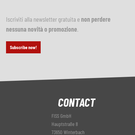
Iscriviti alla newsletter gratuita e
non perdere
nessuna novità o promozione
.
Subscribe now!
CONTACT
FISS GmbH
Hauptstraße 8
73650 Winterbach