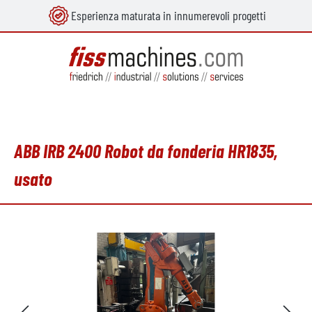
Esperienza maturata in innumerevoli progetti
nuto principale
ABB IRB 2400 Robot da fonderia HR1835,
usato
Salta la galleria di immagini