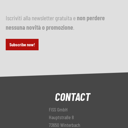
Iscriviti alla newsletter gratuita e
non perdere
nessuna novità o promozione
.
Subscribe now!
CONTACT
FISS GmbH
Hauptstraße 8
73650 Winterbach