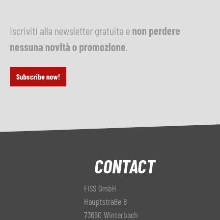
Iscriviti alla newsletter gratuita e
non perdere
nessuna novità o promozione
.
Subscribe now!
CONTACT
FISS GmbH
Hauptstraße 8
73650 Winterbach